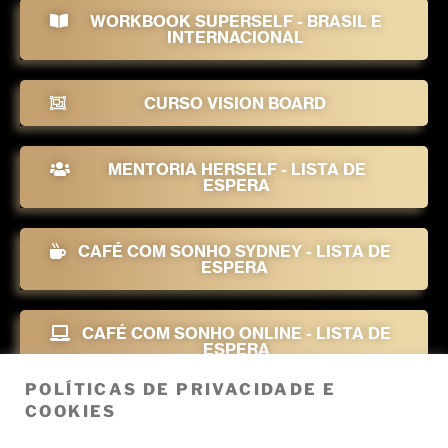
WORKBOOK SUPERSELF - BRASIL E
INTERNACIONAL
CURSO VISION BOARD
MENTORIA HERSELF - LISTA DE
ESPERA
CAFÉ COM SONHO SYDNEY - LISTA DE
ESPERA
CAFÉ COM SONHO ONLINE -
LISTA DE
ESPERA
POLÍTICAS DE PRIVACIDADE E
COOKIES
YOUTUBE FÊ GAZAL